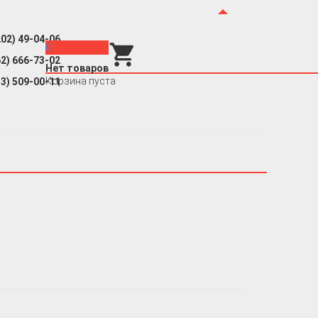
202) 49-04-06
0
62) 666-73-02
Нет товаров
Корзина пуста
53) 509-00-11