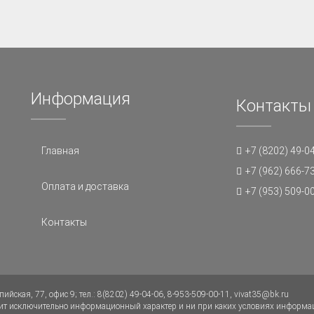
Информация
Контакты
Главная
+7 (8202) 49-0
+7 (962) 666-7
Оплата и доставка
+7 (953) 509-0
Контакты
ийская, 77, офис 9; тел.: 8(8202) 49-04-06, 8-953-509-00-11, vivat35@bk.ru
осит исключительно информационный характер и ни при каких условиях информа