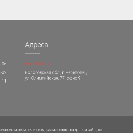
Адреса
4-06
vivat35@bk.ru
3-02
Вологодская обл., г. Череповец,
ул. Олимпийская, 77, офис 9
0-11
ционные материалы и цены, размещенные на данном сайте, не