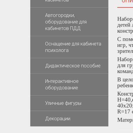
ОПИ
Автогородки,
Набор 
оборудование для
детей 
кабинетов ПДД
констр
С пом
Оснащение для кабинета
игр, ч
психолога
зрите
Набор 
для гр
Дидактическое пособие
команд
В цело
Интерактивное
ребенк
оборудование
Конст
Н=40,
Уличные фигуры
40х20
R=17 
Декорации
Матери