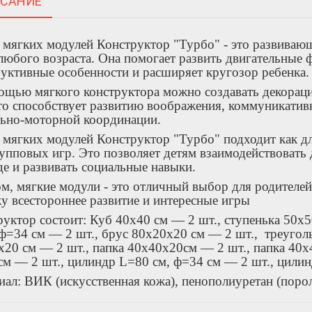
САНИЕ
мягких модулей Конструктор "Турбо" - это развивающ
любого возраста. Она помогает развить двигательные
уктивные особенности и расширяет кругозор ребенка.
ощью мягкого конструктора можно создавать декораци
то способствует развитию воображения, коммуникатив
льно-моторной координации.
мягких модулей Конструктор "Турбо" подходит как дл
упповых игр. Это позволяет детям взаимодействовать д
е и развивать социальные навыки.
м, мягкие модули - это отличный выбор для родителей
у всестороннее развитие и интересные игры
руктор состоит: Куб 40х40 см — 2 шт.,
ступенька 50х
ф=34 см — 2 шт.,
брус 80х20х20 см — 2 шт.,
треугол
х20 см — 2 шт.,
папка 40х40х20см — 2 шт.,
папка 40х
см — 2 шт.,
цилиндр L=80 см, ф=34 см — 2 шт.,
цилин
ал: ВИК (искусственная кожа), пенополиуретан (порол