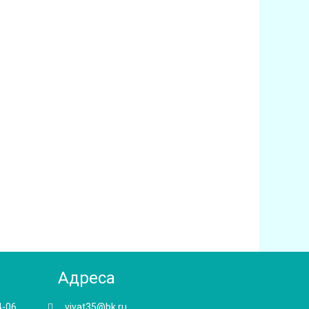
Адреса
4-06
vivat35@bk.ru